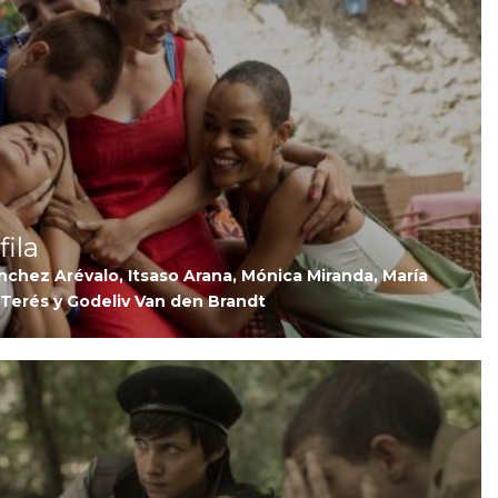
fila
chez Arévalo, Itsaso Arana, Mónica Miranda, María
Terés y Godeliv Van den Brandt
I