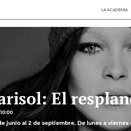
LA ACADEMIA
LA A
ACTI
Ú
risol: El respla
 10:00
de junio al 2 de septiembre. De lunes a viernes 