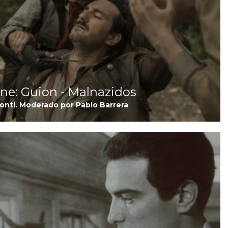
cine: Guion - Malnazidos
onti. Moderado por Pablo Barrera
I