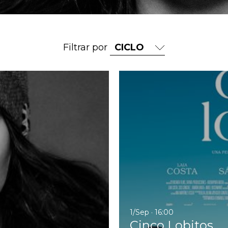
Filtrar por
Ir a Marisol: El resplandor d
1/Sep · 16:00
Cinco Lobitos