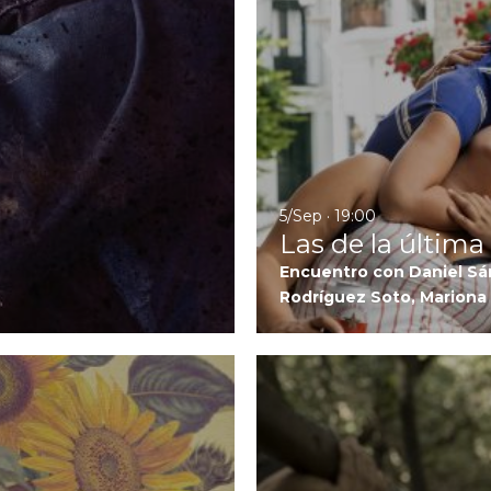
5/Sep · 19:00
Las de la última 
Encuentro con Daniel Sán
Rodríguez Soto, Mariona 
Ir a Girasoles silvestres