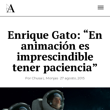
LA ACADEMIA
PREMIOS GOYA
FUNDACIÓN
CONTACTO
ACTIVIDADES
ACTUALIDAD
PROYECTOS
RESIDENCIAS
Enrique Gato: “En
ÚNETE A LA ACADEMIA DE CINE
PRENSA
animación es
NEWSLETTER
imprescindible
tener paciencia”
Por Chusa L. Monjas · 27 agosto, 2015