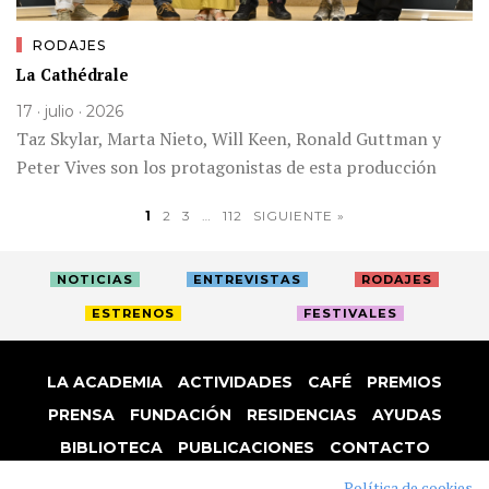
RODAJES
La Cathédrale
17 · julio · 2026
Taz Skylar, Marta Nieto, Will Keen, Ronald Guttman y
Peter Vives son los protagonistas de esta producción
1
2
3
…
112
SIGUIENTE »
NOTICIAS
ENTREVISTAS
RODAJES
ESTRENOS
FESTIVALES
LA ACADEMIA
ACTIVIDADES
CAFÉ
PREMIOS
PRENSA
FUNDACIÓN
RESIDENCIAS
AYUDAS
BIBLIOTECA
PUBLICACIONES
CONTACTO
AVISO LEGAL
P. PRIVACIDAD
COOKIES
Política de cookies