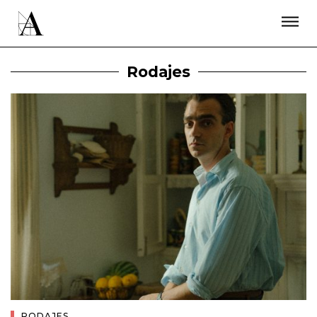
LA ACADEMIA
PREMIOS GOYA
FUNDACIÓN
CONTACTO
ACTIVIDADES
ACTUALIDAD
PROYECTOS
Rodajes
RESIDENCIAS
ÚNETE A LA ACADEMIA DE CINE
PRENSA
NEWSLETTER
RODAJES