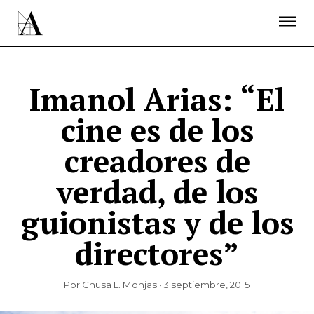
LA ACADEMIA
PREMIOS GOYA
FUNDACIÓN
CONTACTO
ACTIVIDADES
ACTUALIDAD
PROYECTOS
RESIDENCIAS
Imanol Arias: “El
ÚNETE A LA ACADEMIA DE CINE
PRENSA
cine es de los
NEWSLETTER
creadores de
verdad, de los
guionistas y de los
directores”
Por Chusa L. Monjas · 3 septiembre, 2015