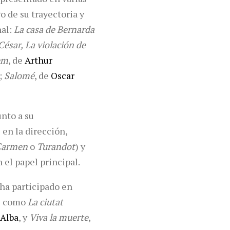
o de su trayectoria y
nal:
La casa de Bernarda
 César,
La violación de
em
, de
Arthur
;
Salomé
, de
Oscar
unto a su
en la dirección,
 Carmen
o
Turandot
) y
 el papel principal.
 ha participado en
es como
La ciutat
 Alba
, y
Viva la muerte
,