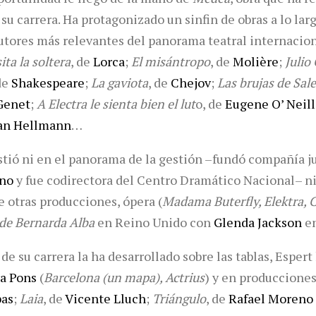
 su carrera. Ha protagonizado un sinfin de obras a lo larg
autores más relevantes del panorama teatral internacio
ta la soltera
, de
Lorca
;
El misántropo
, de
Molière
;
Julio
de
Shakespeare
;
La gaviota
, de
Chejov
;
Las brujas de Sal
Genet
;
A Electra le sienta bien el lut
o, de
Eugene O’ Neill
ian Hellmann
…
istió ni en el panorama de la gestión –fundó compañía j
no
y fue codirectora del Centro Dramático Nacional– ni 
re otras producciones, ópera (
Madama Buterfly, Elektra,
 de Bernarda Alba
en Reino Unido con
Glenda Jackson
en
e su carrera la ha desarrollado sobre las tablas, Espert
a Pons
(
Barcelona (un mapa), Actrius
) y en produccion
bas
;
Laia
, de
Vicente Lluch
;
Triángulo
, de
Rafael Moreno