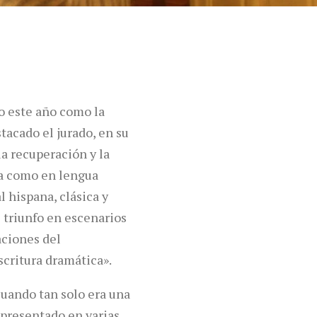
o este año como la
tacado el jurado, en su
la recuperación y la
na como en lengua
l hispana, clásica y
l triunfo en escenarios
aciones del
scritura dramática».
cuando tan solo era una
epresentado en varias