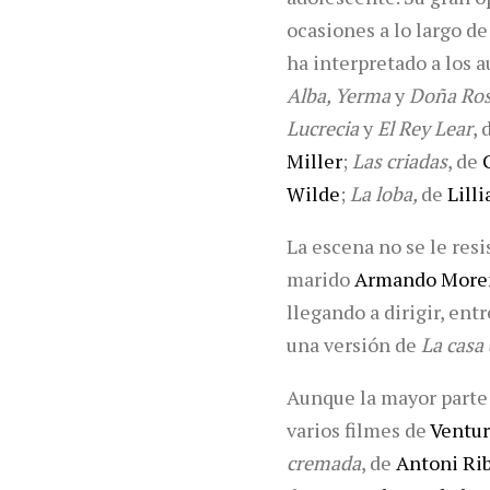
ocasiones a lo largo de
ha interpretado a los 
Alba, Yerma
y
Doña Rosi
Lucrecia
y
El Rey Lear
, 
Miller
;
Las criadas
, de
Wilde
;
La loba,
de
Lill
La escena no se le res
marido
Armando More
llegando a dirigir, ent
una versión de
La casa
Aunque la mayor parte d
varios filmes de
Ventur
cremada
, de
Antoni Ri