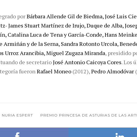
tegrado por
Bárbara Allende Gil de Biedma, José Luis Ci
tz- James Stuart Martínez de Irujo, Duque de Alba, Josep
, Catalina Luca de Tena y García-Conde, Hans Meinke
de Armiñán y de la Serna, Sandra Rotonto Urcola, Benede
os Urroz Arancibia, Miguel Zugaza Miranda
, presidido p
ctuando de secretario
José Antonio Caicoya Cores
. Los 
ategoría fueron
Rafael Moneo
(2012),
Pedro Almodóvar
(
NURIA ESPERT
PREMIO PRINCESA DE ASTURIAS DE LAS ART