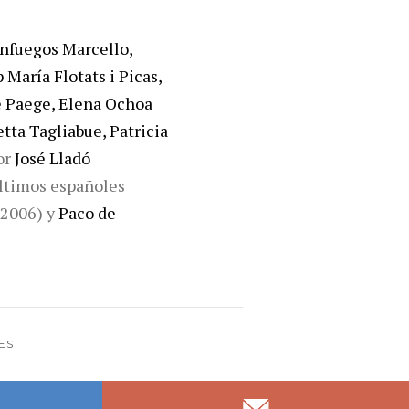
enfuegos Marcello,
 María Flotats i Picas,
 Paege, Elena Ochoa
tta Tagliabue, Patricia
or
José Lladó
últimos españoles
2006) y
Paco de
ES