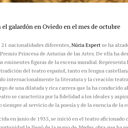
rá el galardón en Oviedo en el mes de octubre
 21 nacionalidades diferentes,
Núria Espert
se ha alzad
remio Princesa de Asturias de las Artes. De ella ha des
más eminentes figuras de la escena mundial. Representa 
 tradición del teatro español, tanto en lengua castella
do internacionalmente la literatura y la creación teatra
go de una dilatada y rica carrera que la ha conducido a
atro se caracteriza por la fidelidad a los ideales y aspir
iempre al servicio de la poesía y de la esencia de la e
ida en junio de 1935, se inició en el teatro aficionado 
portunidad le llegó de la mano de
Medea
, obra que ha r