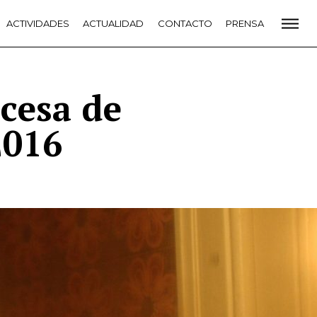
CADEMIA
ACTIVIDADES
PREMIOS GOYA
ACTUALIDAD
FUNDACIÓN
CONTACTO
CONTACTO
PRENSA
VIDADES
ACTUALIDAD
PROYECTOS
RESIDENCIAS
NETE A LA ACADEMIA DE CINE
PRENSA
NEWSLETTER
cesa de
2016