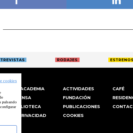
TREVISTAS
RODAJES
ESTRENO
de cookies
LA ACADEMIA
ACTIVIDADES
CAFÉ
e
 de
PRENSA
FUNDACIÓN
RESIDEN
es pulsando
BIBLIOTECA
PUBLICACIONES
CONTAC
configurar
P. PRIVACIDAD
COOKIES