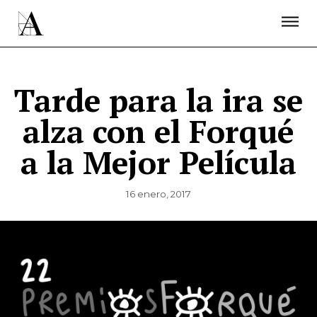
LA ACADEMIA
PREMIOS GOYA
FUNDACIÓN
CONTACTO
ACTIVIDADES
ACTUALIDAD
PROYECTOS
RESIDENCIAS
Tarde para la ira se
ÚNETE A LA ACADEMIA DE CINE
PRENSA
alza con el Forqué
NEWSLETTER
a la Mejor Película
16 enero, 2017