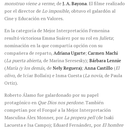
monstruo viene a verme
, de
J. A. Bayona
. El filme realizado
por el director de
Lo imposible
, obtuvo el galardón al
Cine y Educación en Valores.
En la categoría de Mejor Interpretación Femenina
resultó victoriosa Emma Suárez por su rol en
Julieta
;
nominación en la que compartía opción con su
compañera de reparto,
Adriana Ugarte
;
Carmen Machi
(
La puerta abierta
, de Marina Seresesky);
Bárbara Lennie
(
María (y los demás
, de
Nely Reguera)
;
Anna Castillo
(
El
olivo
, de Icíar Bollaín) e Inma Cuesta (
La novia
, de Paula
Ortiz).
Roberto Álamo fue galardonado por su papel
protagónico en
Que Dios nos perdone
. También
competían por el Forqué a la Mejor Interpretación
Masculina Álex Monner, por
La propera pell
(de Isaki
Lacuesta e Isa Campo); Eduard Fernández, por
El hombre