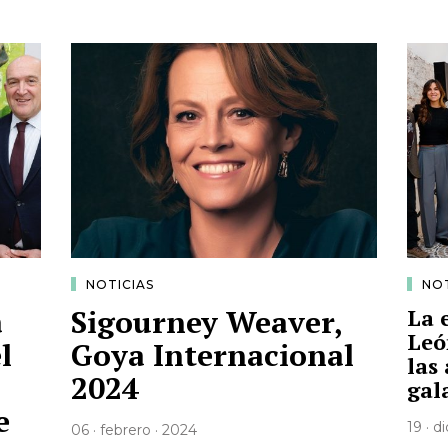
NOTICIAS
NOT
á
Sigourney Weaver,
La 
Leó
l
Goya Internacional
las
2024
gal
e
19 · d
06 · febrero · 2024