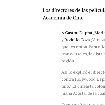
Los directores de las pelíc
Academia de Cine
A Gastón Duprat, Mar
y
Rodolfo Cova
(Venezu
que los reúna. Para el
transversales, la distr
región.
Así lo explicó el direc
contra Hollywood. El p
mío.” El cineasta colo
Juana Acosta, de la cu
Compartió opinión co