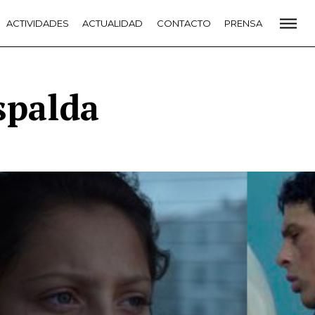
CADEMIA
ACTIVIDADES
PREMIOS GOYA
ACTUALIDAD
FUNDACIÓN
CONTACTO
CONTACTO
PRENSA
VIDADES
ACTUALIDAD
PROYECTOS
RESIDENCIAS
NETE A LA ACADEMIA DE CINE
PRENSA
NEWSLETTER
spalda