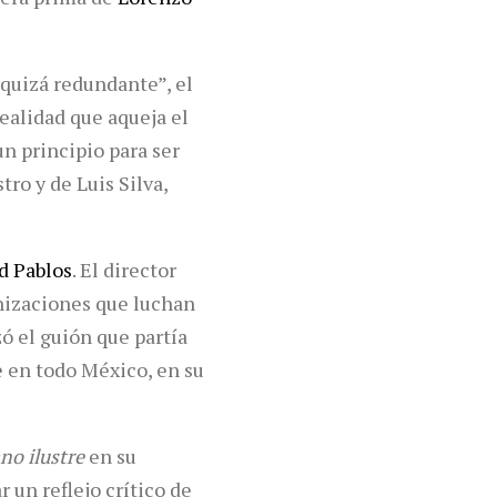
 quizá redundante”, el
ealidad que aqueja el
n principio para ser
ro y de Luis Silva,
d Pablos
. El director
nizaciones que luchan
zó el guión que partía
te en todo México, en su
no ilustre
en su
 un reflejo crítico de