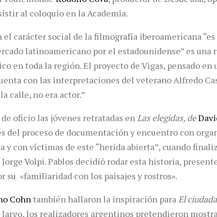
sistir al coloquio en la Academia.
 el carácter social de la filmografía iberoamericana “es
rcado latinoamericano por el estadounidense” es una r
o en toda la región. El proyecto de Vigas, pensado en u
uenta con las interpretaciones del veterano Alfredo Cast
a calle, no era actor.”
de oficio las jóvenes retratadas en
Las elegidas, de
Davi
és del proceso de documentación y encuentro con orga
ca y con víctimas de este “herida abierta”, cuando finali
 Jorge Volpi. Pablos decidió rodar esta historia, presen
r su «familiaridad con los paisajes y rostros».
no Cohn
también hallaron la inspiración para
El ciudada
 largo, los realizadores argentinos pretendieron mostrar