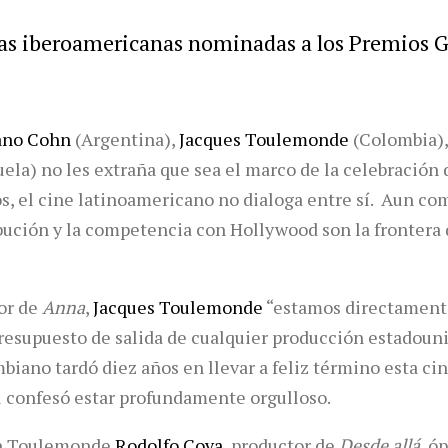
ulas iberoamericanas nominadas a los Premios 
iano Cohn
(Argentina),
Jacques Toulemonde
(Colombia)
ela) no les extraña que sea el marco de la celebración 
los, el cine latinoamericano no dialoga entre sí. Aun c
ibución y la competencia con Hollywood son la frontera 
tor de
Anna
,
Jacques Toulemonde
“estamos directament
resupuesto de salida de cualquier producción estadoun
mbiano tardó diez años en llevar a feliz término esta ci
al confesó estar profundamente orgulloso.
n Toulemonde
Rodolfo Cova
, productor de
Desde allá,
óp