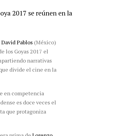
Goya 2017 se reúnen en la
,
David Pablos
(México)
de los Goyas 2017 el
ompartiendo narrativas
que divide el cine en la
e en competencia
idense es doce veces el
nta que protagoniza
era prima de
Lorenzo