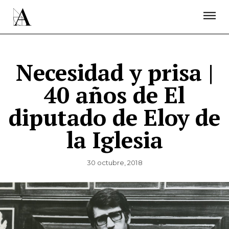
LA ACADEMIA
PREMIOS GOYA
FUNDACIÓN
CONTACTO
ACTIVIDADES
ACTUALIDAD
PROYECTOS
RESIDENCIAS
Necesidad y prisa |
ÚNETE A LA ACADEMIA DE CINE
PRENSA
40 años de El
NEWSLETTER
diputado de Eloy de
la Iglesia
30 octubre, 2018