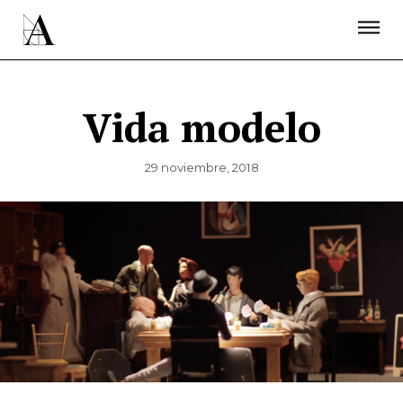
LA ACADEMIA
PREMIOS GOYA
FUNDACIÓN
CONTACTO
ACTIVIDADES
ACTUALIDAD
PROYECTOS
RESIDENCIAS
Vida modelo
ÚNETE A LA ACADEMIA DE CINE
PRENSA
NEWSLETTER
29 noviembre, 2018