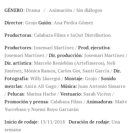
GÉNERO
: Drama / Animación / Sin diálogos
Director
: Grojo
Guión
: Ana Piedra Gómez
Productoras
: Calabaza Films e InOut Distribution
Productores
: Josemari Martínez /
Prod. ejecutiva
:
Josemari Martínez /
Dir. producción
: Josemari Martínez /
Dir. artística
: Marcelo Renieblas (Artefímeros), Neli
Jiménez, Mónica Ramos, Carlos Gor, Santi García /
Dir.
Fotografía
: Willy Jáuregui /
Montaje
: Grojo /
Sonido
mezclas
: Amín Alí Gago /
Música:
Juan Antonio Simarro
/
Pelucas
: Marina Hache /
Vestuario
: Sarah Vicéns /
Promoción y prensa
: Calabaza Films /
Animadoras
: Maite
Yurrebaso y Noemí Royo Garzarán
Inicio de rodaje
: 13/11/2018
Duración de rodaje
: Una
semana