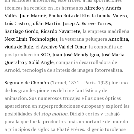
En ediciones anteriores, este trofeo a las aportaciones
técnicas ha recaído en los hermanos
Alfredo
y
Andrés
Vallés
,
Juan Mariné
,
Emilio Ruíz del Río
,
la familia Valero
,
Luis Castro
,
Julián Martín
,
Josep A. Esteve Torres
,
Santiago Gordo
,
Ricardo Navarrete
, la empresa madrileña
Next Limit Technologies
, la veterana peluquera
Antoñita,
viuda de Ruíz
, el
Archivo Val del Omar
, la compañía de
postproducción
SGO
,
Juan José Mendy Igoa, José María
Queraltó
y
Solid Angle
, compañía desarrolladora de
Arnold, tecnología de síntesis de imagen fotorrealista.
Segundo de Chomón
(Teruel, 1871 – París, 1929) fue uno
de los grandes pioneros del cine fantástico y de
animación. Sus numerosos trucajes e ilusiones ópticas
aparecieron en superproducciones europeas y exploró las
posibilidades del
stop motion
. Dirigió cortos y trabajó
para la que fue la productora más importante del mundo
a principios de siglo: La Phaté Fréres. El genio turolense