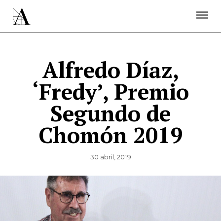
LA ACADEMIA
PREMIOS GOYA
FUNDACIÓN
CONTACTO
ACTIVIDADES
ACTUALIDAD
PROYECTOS
RESIDENCIAS
Alfredo Díaz,
ÚNETE A LA ACADEMIA DE CINE
PRENSA
‘Fredy’, Premio
NEWSLETTER
Segundo de
Chomón 2019
30 abril, 2019