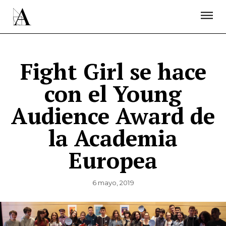
LA ACADEMIA
PREMIOS GOYA
FUNDACIÓN
CONTACTO
ACTIVIDADES
ACTUALIDAD
PROYECTOS
RESIDENCIAS
Fight Girl se hace
ÚNETE A LA ACADEMIA DE CINE
PRENSA
con el Young
NEWSLETTER
Audience Award de
la Academia
Europea
6 mayo, 2019