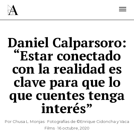
LA ACADEMIA
PREMIOS GOYA
FUNDACIÓN
CONTACTO
ACTIVIDADES
ACTUALIDAD
PROYECTOS
RESIDENCIAS
Daniel Calparsoro:
ÚNETE A LA ACADEMIA DE CINE
PRENSA
“Estar conectado
NEWSLETTER
con la realidad es
clave para que lo
que cuentes tenga
interés”
Por Chusa L. Monjas · Fotografías de ©Enrique Cidoncha y Vaca
Films · 16 octubre, 2020