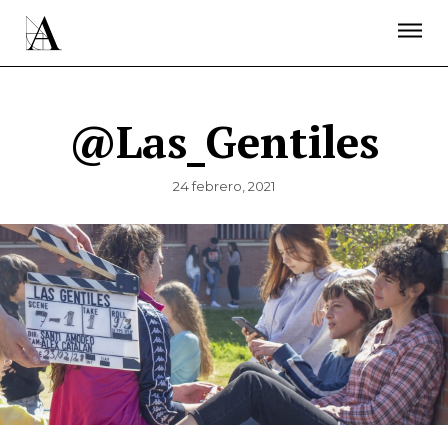
LA ACADEMIA
PREMIOS GOYA
FUNDACIÓN
CONTACTO
ACTIVIDADES
ACTUALIDAD
PROYECTOS
RESIDENCIAS
@Las_Gentiles
ÚNETE A LA ACADEMIA DE CINE
PRENSA
NEWSLETTER
24 febrero, 2021