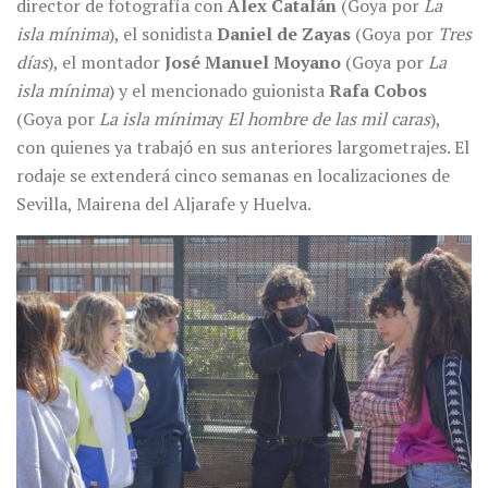
director de fotografía con
Álex Catalán
(Goya por
La
isla mínima
), el sonidista
Daniel de Zayas
(Goya por
Tres
días
), el montador
José Manuel Moyano
(Goya por
La
isla mínima
) y el mencionado guionista
Rafa Cobos
(Goya por
La isla mínima
y
El hombre de las mil caras
),
con quienes ya trabajó en sus anteriores largometrajes. El
rodaje se extenderá cinco semanas en localizaciones de
Sevilla, Mairena del Aljarafe y Huelva.