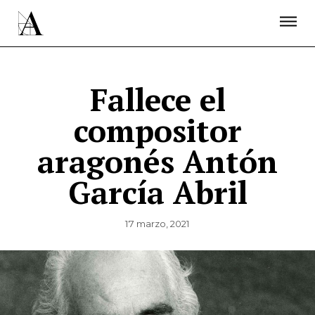
LA ACADEMIA
PREMIOS GOYA
FUNDACIÓN
CONTACTO
ACTIVIDADES
ACTUALIDAD
PROYECTOS
RESIDENCIAS
Fallece el
ÚNETE A LA ACADEMIA DE CINE
PRENSA
compositor
NEWSLETTER
aragonés Antón
García Abril
17 marzo, 2021