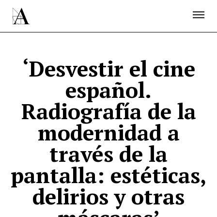
LA ACADEMIA
PREMIOS GOYA
FUNDACIÓN
CONTACTO
ACTIVIDADES
ACTUALIDAD
PROYECTOS
RESIDENCIAS
‘Desvestir el cine
ÚNETE A LA ACADEMIA DE CINE
PRENSA
español.
NEWSLETTER
Radiografía de la
modernidad a
través de la
pantalla: estéticas,
delirios y otras