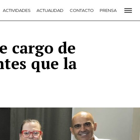
CADEMIA
ACTIVIDADES
PREMIOS GOYA
ACTUALIDAD
FUNDACIÓN
CONTACTO
CONTACTO
PRENSA
VIDADES
ACTUALIDAD
PROYECTOS
RESIDENCIAS
NETE A LA ACADEMIA DE CINE
PRENSA
NEWSLETTER
ce cargo de
ntes que la