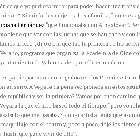
rica que yo pudiera mirar para poder hacer una transic
uición”. Sí miró a las mujeres de su familia, “mujeres 
ibiana Fernández
“que funcionaba con Almodóvar”. Pero
mo tiene que ver con las luchas que se han dado y con l
amos al loro”, dijo en la que fue la primera de las activ
Verano, programa que organiza la Academia de Cine con
 Ayuntamiento de Valencia del que ella es madrina.
 en participar como entregadora en los Premios Oscar, l
on en serio. A Vega le da pena ser pionera en estos as
 de república y ser la primera? Vamos por buen camino
Vega, a la que el arte buscó todo el tiempo, “pero yo reh
saba lo que me pasaba. Y como artista tenía que asumir 
maquillaje con el teatro y, poco a poco, dejé los tintes
 hasta que pude vivir de ello”.