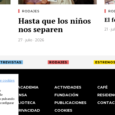
RODAJES
RO
Hasta que los niños
El 
nos separen
21 · ju
27 · julio · 2026
TREVISTAS
RODAJES
ESTRENO
de cookies
LA ACADEMIA
ACTIVIDADES
CAFÉ
e
 de
PRENSA
FUNDACIÓN
RESIDEN
es pulsando
BIBLIOTECA
PUBLICACIONES
CONTAC
configurar
P. PRIVACIDAD
COOKIES