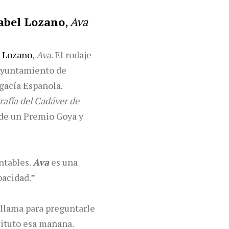
abel Lozano
,
Ava
 Lozano
,
Ava
. El rodaje
 Ayuntamiento de
gacía Española.
rafía del Cadáver de
a de un Premio Goya y
ntables.
Ava
es una
pacidad.”
 llama para preguntarle
stituto esa mañana.