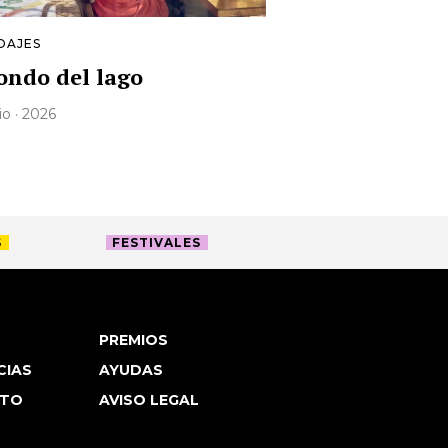
DAJES
fondo del lago
lio · 2026
S
FESTIVALES
PREMIOS
CIAS
AYUDAS
TO
AVISO LEGAL