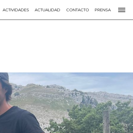
CADEMIA
ACTIVIDADES
PREMIOS GOYA
ACTUALIDAD
FUNDACIÓN
CONTACTO
CONTACTO
PRENSA
VIDADES
ACTUALIDAD
PROYECTOS
RESIDENCIAS
NETE A LA ACADEMIA DE CINE
PRENSA
NEWSLETTER