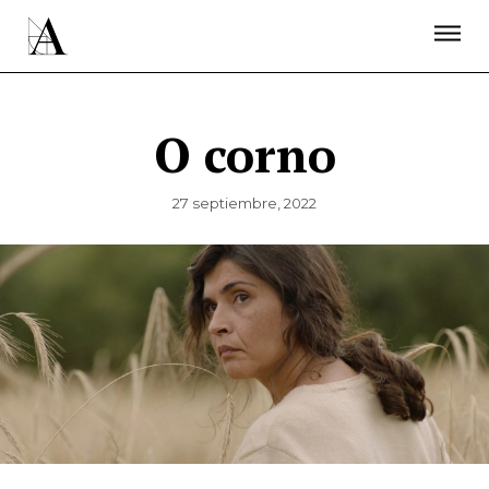
LA ACADEMIA
PREMIOS GOYA
FUNDACIÓN
CONTACTO
ACTIVIDADES
ACTUALIDAD
PROYECTOS
RESIDENCIAS
O corno
ÚNETE A LA ACADEMIA DE CINE
PRENSA
NEWSLETTER
27 septiembre, 2022