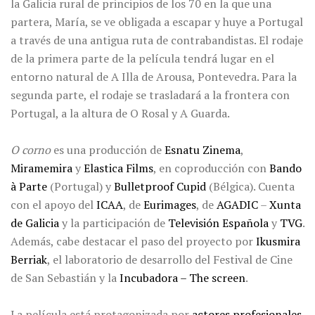
la Galicia rural de principios de los 70 en la que una
partera, María, se ve obligada a escapar y huye a Portugal
a través de una antigua ruta de contrabandistas. El rodaje
de la primera parte de la película tendrá lugar en el
entorno natural de A Illa de Arousa, Pontevedra. Para la
segunda parte, el rodaje se trasladará a la frontera con
Portugal, a la altura de O Rosal y A Guarda.
O corno
es una producción de
Esnatu Zinema
,
Miramemira
y
Elastica
Films
, en coproducción con
Bando
à Parte
(Portugal) y
Bulletproof Cupid
(Bélgica). Cuenta
con el apoyo del
ICAA
, de
Eurimages
, de
AGADIC
–
Xunta
de Galicia
y la participación de
Televisión Española
y
TVG
.
Además, cabe destacar el paso del proyecto por
Ikusmira
Berriak
, el laboratorio de desarrollo del Festival de Cine
de San Sebastián y la
Incubadora – The screen
.
La película está protagonizada por
actores profesionales