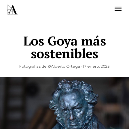
LA ACADEMIA
PREMIOS GOYA
FUNDACIÓN
CONTACTO
ACTIVIDADES
ACTUALIDAD
PROYECTOS
RESIDENCIAS
Los Goya más
ÚNETE A LA ACADEMIA DE CINE
PRENSA
sostenibles
NEWSLETTER
Fotografías de ©Alberto Ortega · 17 enero, 2023