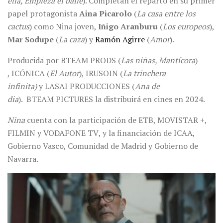
ella, Empieza el baile
). Completan el reparto en su primer
papel protagonista
Aina Picarolo
(
La casa entre los
cactus
) como Nina joven,
Iñigo Aranburu
(
Los europeos
),
Mar Sodupe
(
La caza
) y
Ramón Agirre
(
Amor
).
Producida por BTEAM PRODS
(
Las niñas, Mantícora
)
, ICÓNICA (
El Autor
), IRUSOIN (
La trinchera
infinita)
y LASAI PRODUCCIONES (
Ana de
dia
).
BTEAM PICTURES
la distribuir
á en cines en 2024.
Nina
cuenta con la participació
n de ETB, MOVISTAR +,
FILMIN y VODAFONE TV
, y la financiación de ICAA,
Gobierno Vasco, Comunidad de Madrid y Gobierno de
Navarra.