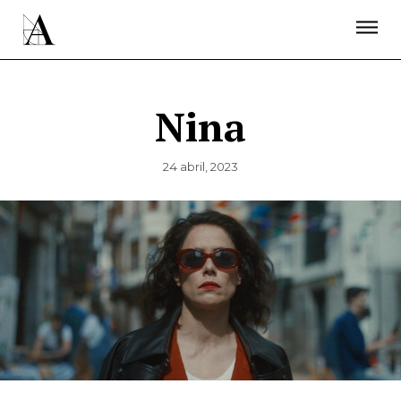
LA ACADEMIA
PREMIOS GOYA
FUNDACIÓN
CONTACTO
ACTIVIDADES
ACTUALIDAD
PROYECTOS
RESIDENCIAS
Nina
ÚNETE A LA ACADEMIA DE CINE
PRENSA
NEWSLETTER
24 abril, 2023