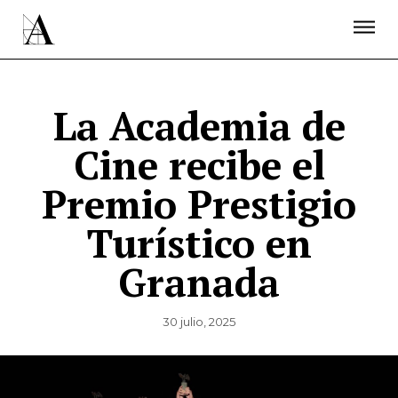
LA ACADEMIA
PREMIOS GOYA
FUNDACIÓN
CONTACTO
ACTIVIDADES
ACTUALIDAD
PROYECTOS
RESIDENCIAS
La Academia de
ÚNETE A LA ACADEMIA DE CINE
PRENSA
Cine recibe el
NEWSLETTER
Premio Prestigio
Turístico en
Granada
30 julio, 2025