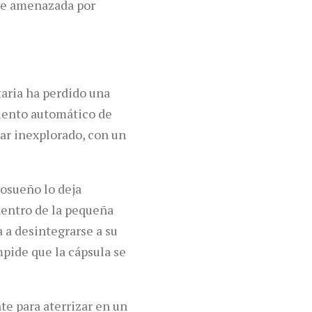
ede amenazada por
taria ha perdido una
miento automático de
ar inexplorado, con un
iosueño lo deja
dentro de la pequeña
a desintegrarse a su
mpide que la cápsula se
nte para aterrizar en un