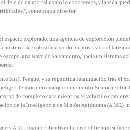
Sol deje de existir tal como lo conocemos, y la vida qu
rtificiales.”, comenta su director.
del espacio explorado, una agencia de exploración plane
na misteriosa explosión a bordo ha provocado el lanza
 escape, una Nave de Salvamento, hacia un sistema sol
bordo.
te Ian J. Teague, y su repentina reanimación tras el cr
 peligro de morir en cualquier momento. Se encuentra 
torno de completo caos mientras el vehículo comienza 
vación de la Inteligencia de Misión Autónoma (A.M.I.) i
.
ue y A.M.I. logran estabilizar la nave el tiempo suficie