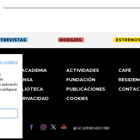
TREVISTAS
RODAJES
ESTRENO
de cookies
LA ACADEMIA
ACTIVIDADES
CAFÉ
e
 de
PRENSA
FUNDACIÓN
RESIDEN
es pulsando
BIBLIOTECA
PUBLICACIONES
CONTAC
configurar
P. PRIVACIDAD
COOKIES
@ACADEMIADECINE