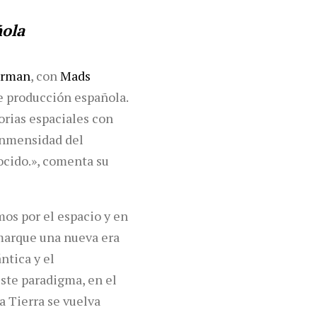
ñola
urman
, con
Mads
e producción española.
rias espaciales con
 inmensidad del
ocido.», comenta su
mos por el espacio y en
 marque una nueva era
tica y el
este paradigma, en el
 Tierra se vuelva