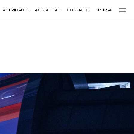
CADEMIA
ACTIVIDADES
PREMIOS GOYA
ACTUALIDAD
FUNDACIÓN
CONTACTO
CONTACTO
PRENSA
VIDADES
ACTUALIDAD
PROYECTOS
RESIDENCIAS
NETE A LA ACADEMIA DE CINE
PRENSA
NEWSLETTER