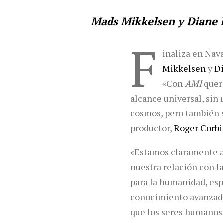
Mads Mikkelsen y Diane 
F
inaliza en Nava
Mikkelsen
y
D
«Con
AMI
quer
alcance universal, sin 
cosmos, pero también s
productor,
Roger Corbi
«Estamos claramente al
nuestra relación con l
para la humanidad, es
conocimiento avanzado.
que los seres humanos 