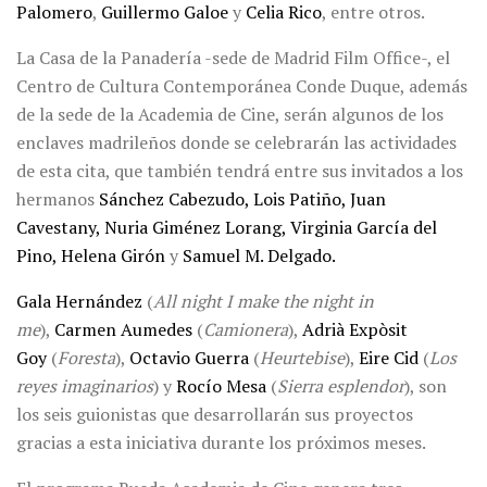
Palomero
,
Guillermo Galoe
y
Celia Rico
, entre otros.
La Casa de la Panadería -sede de Madrid Film Office-, el
Centro de Cultura Contemporánea Conde Duque, además
de la sede de la Academia de Cine, serán algunos de los
enclaves madrileños donde se celebrarán las actividades
de esta cita, que también tendrá entre sus invitados a los
hermanos
Sánchez Cabezudo, Lois Patiño, Juan
Cavestany, Nuria Giménez Lorang, Virginia García del
Pino, Helena Girón
y
Samuel M. Delgado.
Gala Hernández
(
All night I make the night in
me
),
Carmen Aumedes
(
Camionera
),
Adrià Expòsit
Goy
(
Foresta
),
Octavio Guerra
(
Heurtebise
),
Eire Cid
(
Los
reyes imaginarios
) y
Rocío Mesa
(
Sierra esplendor
), son
los seis guionistas que desarrollarán sus proyectos
gracias a esta iniciativa durante los próximos meses.