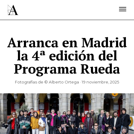
LA ACADEMIA
PREMIOS GOYA
FUNDACIÓN
CONTACTO
ACTIVIDADES
ACTUALIDAD
PROYECTOS
RESIDENCIAS
Arranca en Madrid
ÚNETE A LA ACADEMIA DE CINE
PRENSA
la 4ª edición del
NEWSLETTER
Programa Rueda
Fotografías de © Alberto Ortega · 19 noviembre, 2025