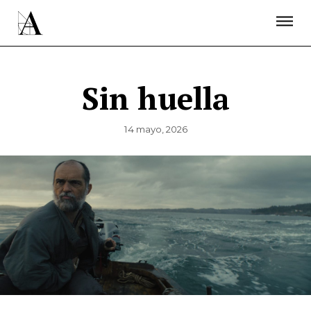
LA ACADEMIA
PREMIOS GOYA
FUNDACIÓN
CONTACTO
ACTIVIDADES
ACTUALIDAD
PROYECTOS
RESIDENCIAS
Sin huella
ÚNETE A LA ACADEMIA DE CINE
PRENSA
NEWSLETTER
14 mayo, 2026