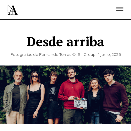
LA ACADEMIA
PREMIOS GOYA
FUNDACIÓN
CONTACTO
ACTIVIDADES
ACTUALIDAD
PROYECTOS
RESIDENCIAS
Desde arriba
ÚNETE A LA ACADEMIA DE CINE
PRENSA
NEWSLETTER
Fotografías de Fernando Torres © ISII Group · 1 junio, 2026