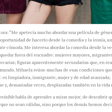
ctora: “Me apetecía mucho abordar una película de géner
oportunidad de hacerlo desde la comedia y la ironía, un
te cómoda. Me interesa abordar la comedia desde la v
quedar fuera del encuadre: mujeres mayores, migrantes
precarias; figuras aparentemente secundarias que, en r
 mundo. Mihaela reúne muchas de esas condiciones qu
a: es limpiadora, inmigrante, mujer y de edad avanzada
ne y, demasiadas veces, desplazadas también en la vida r
nvisible
habla de aprender a mirar mejor; de descubrir q
orque no sean válidas, sino porque los demás hemos deci