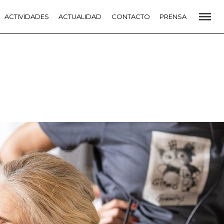
CADEMIA
ACTIVIDADES
PREMIOS GOYA
ACTUALIDAD
FUNDACIÓN
CONTACTO
CONTACTO
PRENSA
VIDADES
ACTUALIDAD
PROYECTOS
RESIDENCIAS
NETE A LA ACADEMIA DE CINE
PRENSA
NEWSLETTER