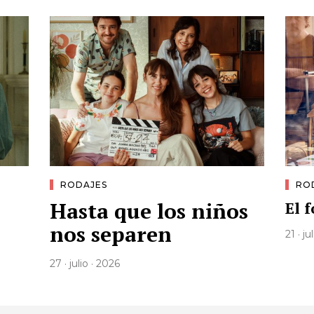
RODAJES
RO
Hasta que los niños
El 
nos separen
21 · ju
27 · julio · 2026