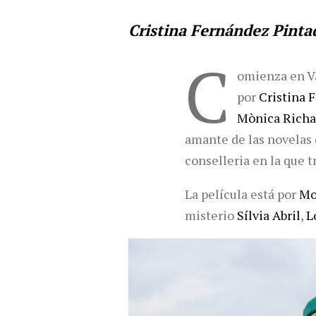
Cristina Fernández Pint
C
omienza en Va
por
Cristina 
Mònica Richa
amante de las novelas 
conselleria en la que t
La película está por
Mo
misterio
Sílvia Abril
,
L