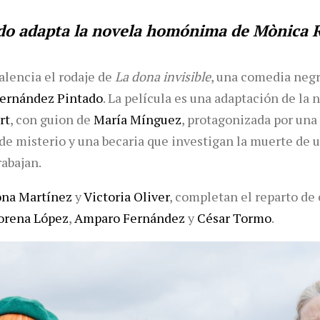
ado adapta la novela homónima de Mònica R
lencia el rodaje de
La dona invisible
, una comedia negr
Fernández Pintado
. La película es una adaptación de l
rt
, con guion de
María Mínguez
, protagonizada por un
de misterio y una becaria que investigan la muerte de u
rabajan.
na Martínez
y
Victoria Oliver
, completan el reparto de 
orena López
,
Amparo Fernández
y
César Tormo
.