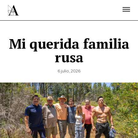
LA ACADEMIA
PREMIOS GOYA
FUNDACIÓN
CONTACTO
ACTIVIDADES
ACTUALIDAD
PROYECTOS
RESIDENCIAS
Mi querida familia
ÚNETE A LA ACADEMIA DE CINE
PRENSA
rusa
NEWSLETTER
6 julio, 2026