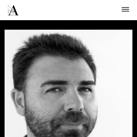
LA ACADEMIA
PREMIOS GOYA
FUNDACIÓN
CONTACTO
ACTIVIDADES
ACTUALIDAD
PROYECTOS
RESIDENCIAS
ÚNETE A LA ACADEMIA DE CINE
PRENSA
NEWSLETTER