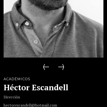
Helher Escribano
Guillermo Benet
ACADÉMICOS
Héctor Escandell
Dirección
hectorescandell@hotmail.com