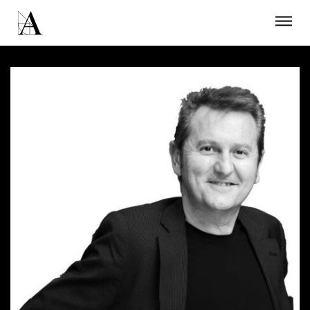
LA ACADEMIA
PREMIOS GOYA
FUNDACIÓN
CONTACTO
ACTIVIDADES
ACTUALIDAD
PROYECTOS
RESIDENCIAS
ÚNETE A LA ACADEMIA DE CINE
PRENSA
NEWSLETTER