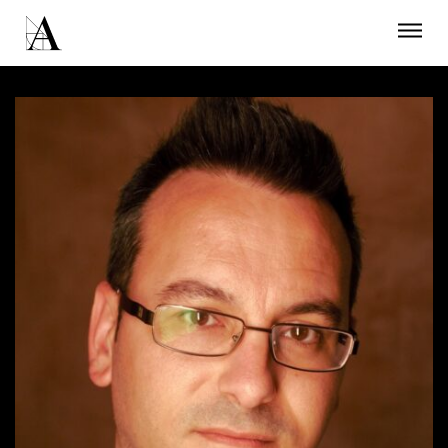
LA ACADEMIA
PREMIOS GOYA
FUNDACIÓN
CONTACTO
ACTIVIDADES
ACTUALIDAD
PROYECTOS
RESIDENCIAS
ÚNETE A LA ACADEMIA DE CINE
PRENSA
NEWSLETTER