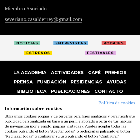
Miembro Asociado
severiano.casalderrey@gmail.com
NOTICIAS
ENTREVISTAS
RODAJES
ESTRENOS
FESTIVALES
LA ACADEMIA
ACTIVIDADES
CAFÉ
PREMIOS
PRENSA
FUNDACIÓN
RESIDENCIAS
AYUDAS
BIBLIOTECA
PUBLICACIONES
CONTACTO
AVISO LEGAL
P. PRIVACIDAD
COOKIES
Política de cookies
Información sobre cookies
Utilizamos cookies propias y de terceros para fines analíticos y para mostrarte
publicidad personalizada en base a un perfil elaborado a partir de tus hábitos
de navegación (por ejemplo, páginas visitadas). Puedes aceptar todas las
cookies pulsando el botón "Aceptar todas" o rechazarlas pulsando el botón
"Rechazar todas" o configurar su uso pulsando el botón "Configurar"