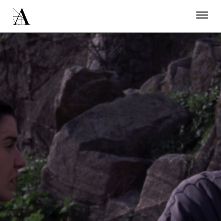
LA ACADEMIA
PREMIOS GOYA
FUNDACIÓN
CONTACTO
ACTIVIDADES
ACTUALIDAD
PROYECTOS
RESIDENCIAS
ÚNETE A LA ACADEMIA DE CINE
PRENSA
NEWSLETTER