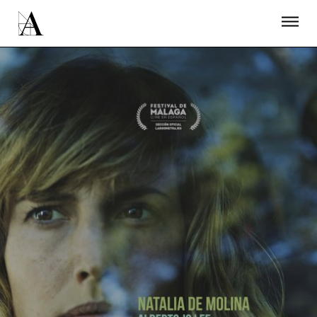
LA ACADEMIA
PREMIOS GOYA
FUNDACIÓN
CONTACTO
ACTIVIDADES
ACTUALIDAD
PROYECTOS
RESIDENCIAS
ÚNETE A LA ACADEMIA DE CINE
PRENSA
NEWSLETTER