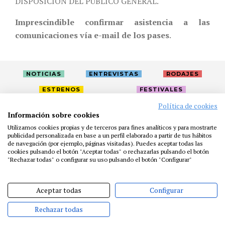
DISPOSICIÓN DEL PÚBLICO GENERAL.
Imprescindible confirmar asistencia a las
comunicaciones vía e-mail de los pases
.
NOTICIAS
ENTREVISTAS
RODAJES
ESTRENOS
FESTIVALES
Política de cookies
Información sobre cookies
LA ACADEMIA
ACTIVIDADES
CAFÉ
PREMIOS
Utilizamos cookies propias y de terceros para fines analíticos y para mostrarte
PRENSA
FUNDACIÓN
RESIDENCIAS
AYUDAS
publicidad personalizada en base a un perfil elaborado a partir de tus hábitos
de navegación (por ejemplo, páginas visitadas). Puedes aceptar todas las
BIBLIOTECA
PUBLICACIONES
CONTACTO
cookies pulsando el botón "Aceptar todas" o rechazarlas pulsando el botón
"Rechazar todas" o configurar su uso pulsando el botón "Configurar"
AVISO LEGAL
P. PRIVACIDAD
COOKIES
Aceptar todas
Configurar
Rechazar todas