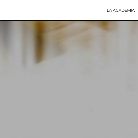
LA ACADEMIA
LA A
ACTI
Ú