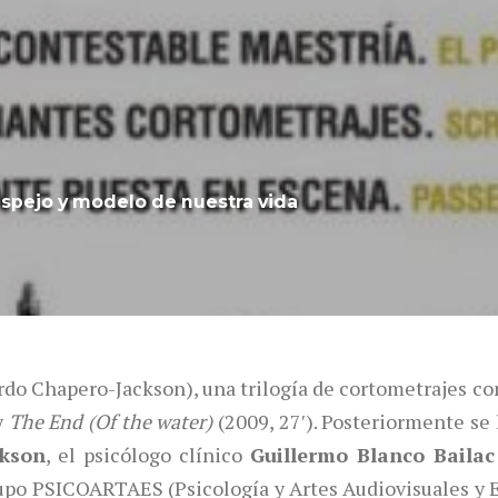
 espejo y modelo de nuestra vida
do Chapero-Jackson), una trilogía de cortometrajes c
y
The End (Of the water)
(2009, 27′). Posteriormente se 
ckson
, el psicólogo clínico
Guillermo Blanco Bailac
rupo PSICOARTAES (Psicología y Artes Audiovisuales y E