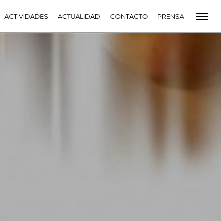
CADEMIA
ACTIVIDADES
PREMIOS GOYA
ACTUALIDAD
FUNDACIÓN
CONTACTO
CONTACTO
PRENSA
VIDADES
ACTUALIDAD
PROYECTOS
RESIDENCIAS
NETE A LA ACADEMIA DE CINE
PRENSA
NEWSLETTER