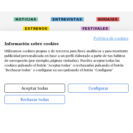
NOTICIAS
ENTREVISTAS
RODAJES
ESTRENOS
FESTIVALES
Política de cookies
Información sobre cookies
LA ACADEMIA
ACTIVIDADES
CAFÉ
PREMIOS
Utilizamos cookies propias y de terceros para fines analíticos y para mostrarte
PRENSA
FUNDACIÓN
RESIDENCIAS
AYUDAS
publicidad personalizada en base a un perfil elaborado a partir de tus hábitos
de navegación (por ejemplo, páginas visitadas). Puedes aceptar todas las
BIBLIOTECA
PUBLICACIONES
CONTACTO
cookies pulsando el botón "Aceptar todas" o rechazarlas pulsando el botón
"Rechazar todas" o configurar su uso pulsando el botón "Configurar"
AVISO LEGAL
P. PRIVACIDAD
COOKIES
Aceptar todas
Configurar
Rechazar todas