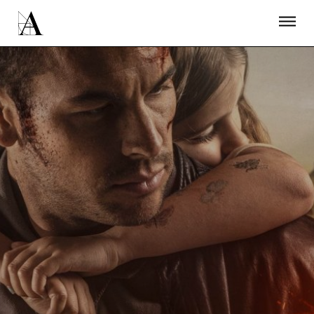
LA ACADEMIA
PREMIOS GOYA
FUNDACIÓN
CONTACTO
ACTIVIDADES
ACTUALIDAD
PROYECTOS
RESIDENCIAS
ÚNETE A LA ACADEMIA DE CINE
PRENSA
NEWSLETTER