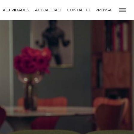
CADEMIA
ACTIVIDADES
PREMIOS GOYA
ACTUALIDAD
FUNDACIÓN
CONTACTO
CONTACTO
PRENSA
VIDADES
ACTUALIDAD
PROYECTOS
RESIDENCIAS
NETE A LA ACADEMIA DE CINE
PRENSA
NEWSLETTER