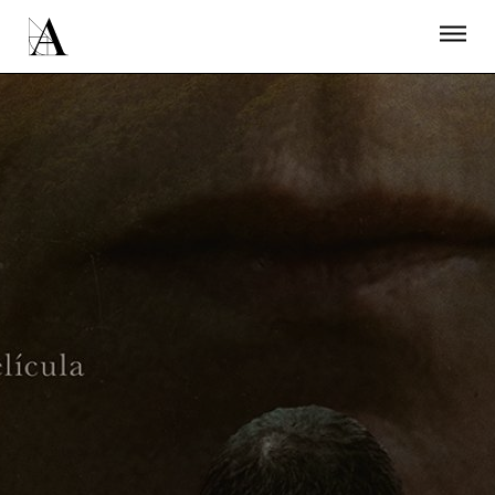
LA ACADEMIA
PREMIOS GOYA
FUNDACIÓN
CONTACTO
ACTIVIDADES
ACTUALIDAD
PROYECTOS
RESIDENCIAS
ÚNETE A LA ACADEMIA DE CINE
PRENSA
NEWSLETTER