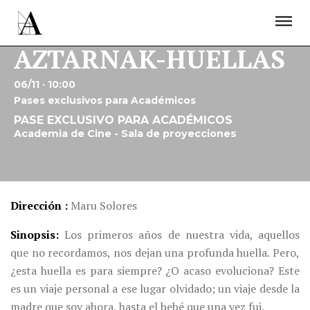
LA ACADEMIA
PREMIOS GOYA
FUNDACIÓN
CONTACTO
ACTIVIDADES
AZTARNAK-HUELLAS
ACTUALIDAD
PROYECTOS
RESIDENCIAS
06/11 · 10:00
ÚNETE A LA ACADEMIA DE CINE
PRENSA
Pases exclusivos para Académicos
NEWSLETTER
PASE EXCLUSIVO PARA ACADÉMICOS
Academia de Cine - Sala de proyecciones
Dirección
Maru Solores
Sinopsis
Los primeros años de nuestra vida, aquellos
que no recordamos, nos dejan una profunda huella. Pero,
¿esta huella es para siempre? ¿O acaso evoluciona? Este
es un viaje personal a ese lugar olvidado; un viaje desde la
madre que soy ahora, hasta el bebé que una vez fui.