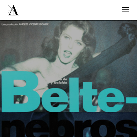
LA ACADEMIA
PREMIOS GOYA
FUNDACIÓN
CONTACTO
ACTIVIDADES
ACTUALIDAD
PROYECTOS
RESIDENCIAS
ÚNETE A LA ACADEMIA DE CINE
PRENSA
NEWSLETTER