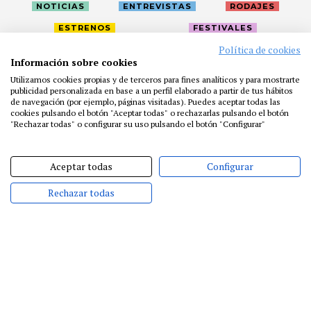
NOTICIAS
ENTREVISTAS
RODAJES
ESTRENOS
FESTIVALES
Política de cookies
Información sobre cookies
LA ACADEMIA
ACTIVIDADES
CAFÉ
PREMIOS
Utilizamos cookies propias y de terceros para fines analíticos y para mostrarte
publicidad personalizada en base a un perfil elaborado a partir de tus hábitos
PRENSA
FUNDACIÓN
RESIDENCIAS
AYUDAS
de navegación (por ejemplo, páginas visitadas). Puedes aceptar todas las
BIBLIOTECA
PUBLICACIONES
CONTACTO
cookies pulsando el botón "Aceptar todas" o rechazarlas pulsando el botón
"Rechazar todas" o configurar su uso pulsando el botón "Configurar"
AVISO LEGAL
P. PRIVACIDAD
COOKIES
Aceptar todas
Configurar
Rechazar todas
@ACADEMIADECINE