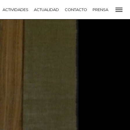
CADEMIA
ACTIVIDADES
PREMIOS GOYA
ACTUALIDAD
FUNDACIÓN
CONTACTO
CONTACTO
PRENSA
VIDADES
ACTUALIDAD
PROYECTOS
RESIDENCIAS
NETE A LA ACADEMIA DE CINE
PRENSA
NEWSLETTER