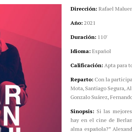
Dirección
Rafael Malue
Año
2021
Duración
110′
Idioma
Español
Calificación
Apta para t
Reparto
Con la particip
Mota, Santiago Segura, A
Gonzalo Suárez, Fernando
Sinopsis
Si las mejores
hay en el cine de Berla
alma española?” Alexand