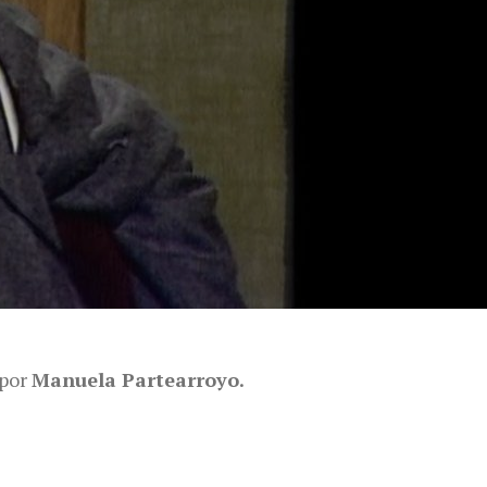
 por
Manuela Partearroyo.