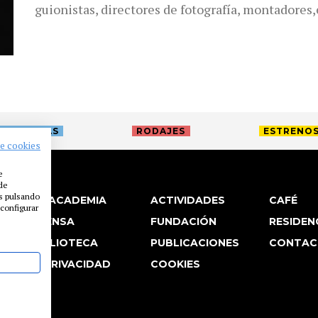
guionistas, directores de fotografía, montadores
TREVISTAS
RODAJES
ESTRENO
de cookies
e
 de
es pulsando
LA ACADEMIA
ACTIVIDADES
CAFÉ
configurar
PRENSA
FUNDACIÓN
RESIDEN
BIBLIOTECA
PUBLICACIONES
CONTAC
P. PRIVACIDAD
COOKIES