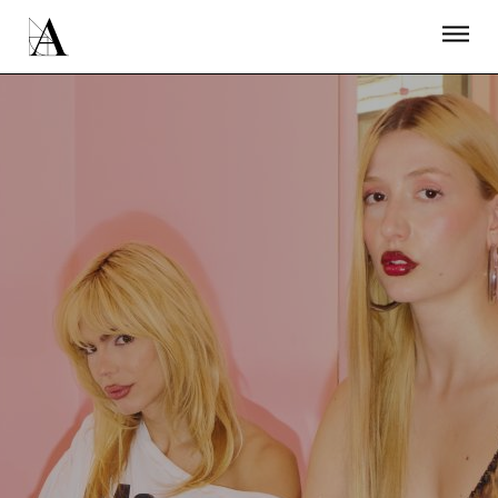
LA ACADEMIA
PREMIOS GOYA
FUNDACIÓN
CONTACTO
ACTIVIDADES
ACTUALIDAD
PROYECTOS
RESIDENCIAS
ÚNETE A LA ACADEMIA DE CINE
PRENSA
NEWSLETTER