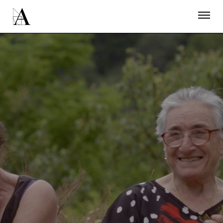
LA ACADEMIA
PREMIOS GOYA
FUNDACIÓN
CONTACTO
ACTIVIDADES
ACTUALIDAD
PROYECTOS
RESIDENCIAS
ÚNETE A LA ACADEMIA DE CINE
PRENSA
NEWSLETTER