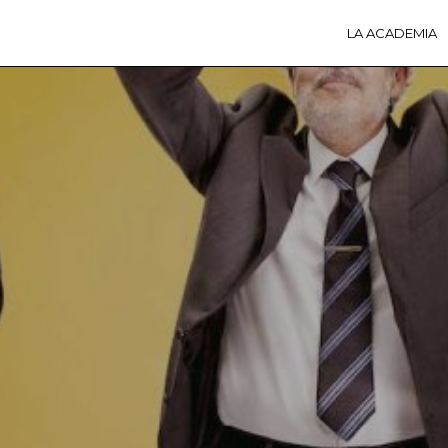
LA ACADEMIA
LA A
ACTI
Ú