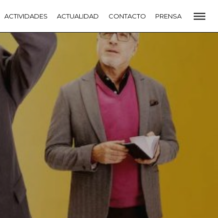
CADEMIA
ACTIVIDADES
PREMIOS GOYA
ACTUALIDAD
FUNDACIÓN
CONTACTO
CONTACTO
PRENSA
VIDADES
ACTUALIDAD
PROYECTOS
RESIDENCIAS
NETE A LA ACADEMIA DE CINE
PRENSA
NEWSLETTER