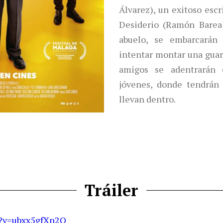
Álvarez), un exitoso escr
Desiderio (Ramón Barea)
abuelo, se embarcarán
intentar montar una guard
amigos se adentrarán 
jóvenes, donde tendrán
llevan dentro.
Tráiler
h?v=ubxx5gfXn2Q