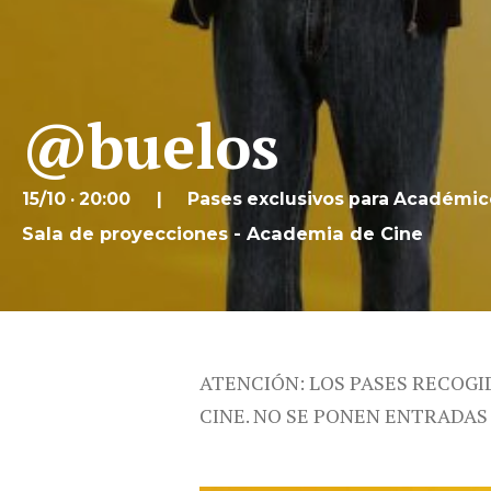
@buelos
15/10 · 20:00
Pases exclusivos para Académic
Sala de proyecciones - Academia de Cine
ATENCIÓN: LOS PASES RECOGI
CINE. NO SE PONEN ENTRADAS