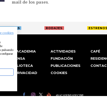
mail de los pases
.
TREVISTAS
RODAJES
ESTRENO
de cookies
e
 de
es pulsando
LA ACADEMIA
ACTIVIDADES
CAFÉ
configurar
PRENSA
FUNDACIÓN
RESIDEN
BIBLIOTECA
PUBLICACIONES
CONTAC
P. PRIVACIDAD
COOKIES
@ACADEMIADECINE