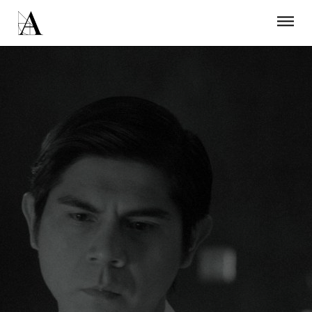
LA ACADEMIA
PREMIOS GOYA
FUNDACIÓN
CONTACTO
ACTIVIDADES
ACTUALIDAD
PROYECTOS
RESIDENCIAS
ÚNETE A LA ACADEMIA DE CINE
PRENSA
NEWSLETTER