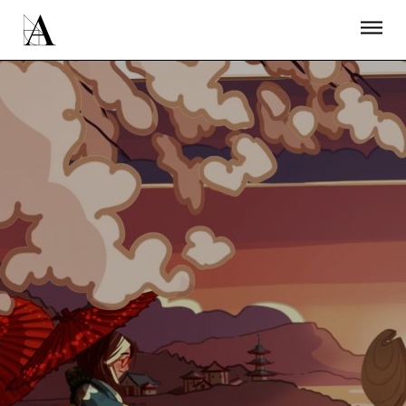
LA ACADEMIA
PREMIOS GOYA
FUNDACIÓN
CONTACTO
ACTIVIDADES
ACTUALIDAD
PROYECTOS
RESIDENCIAS
ÚNETE A LA ACADEMIA DE CINE
PRENSA
NEWSLETTER