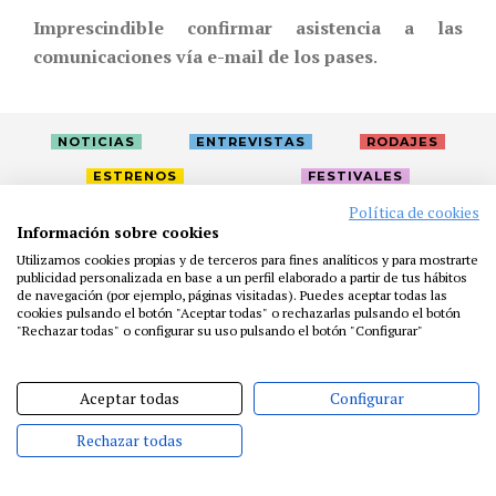
Imprescindible confirmar asistencia a las
comunicaciones vía e-mail de los pases
.
NOTICIAS
ENTREVISTAS
RODAJES
ESTRENOS
FESTIVALES
Política de cookies
Información sobre cookies
LA ACADEMIA
ACTIVIDADES
CAFÉ
PREMIOS
Utilizamos cookies propias y de terceros para fines analíticos y para mostrarte
publicidad personalizada en base a un perfil elaborado a partir de tus hábitos
PRENSA
FUNDACIÓN
RESIDENCIAS
AYUDAS
de navegación (por ejemplo, páginas visitadas). Puedes aceptar todas las
BIBLIOTECA
PUBLICACIONES
CONTACTO
cookies pulsando el botón "Aceptar todas" o rechazarlas pulsando el botón
"Rechazar todas" o configurar su uso pulsando el botón "Configurar"
AVISO LEGAL
P. PRIVACIDAD
COOKIES
Aceptar todas
Configurar
Rechazar todas