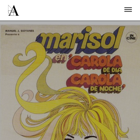
LA ACADEMIA
PREMIOS GOYA
FUNDACIÓN
CONTACTO
ACTIVIDADES
ACTUALIDAD
PROYECTOS
RESIDENCIAS
ÚNETE A LA ACADEMIA DE CINE
PRENSA
NEWSLETTER