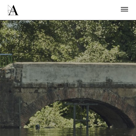
LA ACADEMIA
PREMIOS GOYA
FUNDACIÓN
CONTACTO
ACTIVIDADES
ACTUALIDAD
PROYECTOS
RESIDENCIAS
ÚNETE A LA ACADEMIA DE CINE
PRENSA
NEWSLETTER