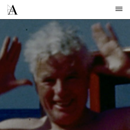
LA ACADEMIA
PREMIOS GOYA
FUNDACIÓN
CONTACTO
ACTIVIDADES
ACTUALIDAD
PROYECTOS
RESIDENCIAS
ÚNETE A LA ACADEMIA DE CINE
PRENSA
NEWSLETTER