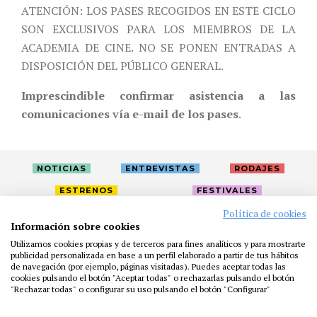
ATENCIÓN: LOS PASES RECOGIDOS EN ESTE CICLO
SON EXCLUSIVOS PARA LOS MIEMBROS DE LA
ACADEMIA DE CINE. NO SE PONEN ENTRADAS A
DISPOSICIÓN DEL PÚBLICO GENERAL.
Imprescindible confirmar asistencia a las
comunicaciones vía e-mail de los pases
.
NOTICIAS
ENTREVISTAS
RODAJES
ESTRENOS
FESTIVALES
Política de cookies
Información sobre cookies
LA ACADEMIA
ACTIVIDADES
CAFÉ
PREMIOS
Utilizamos cookies propias y de terceros para fines analíticos y para mostrarte
PRENSA
FUNDACIÓN
RESIDENCIAS
AYUDAS
publicidad personalizada en base a un perfil elaborado a partir de tus hábitos
de navegación (por ejemplo, páginas visitadas). Puedes aceptar todas las
BIBLIOTECA
PUBLICACIONES
CONTACTO
cookies pulsando el botón "Aceptar todas" o rechazarlas pulsando el botón
"Rechazar todas" o configurar su uso pulsando el botón "Configurar"
AVISO LEGAL
P. PRIVACIDAD
COOKIES