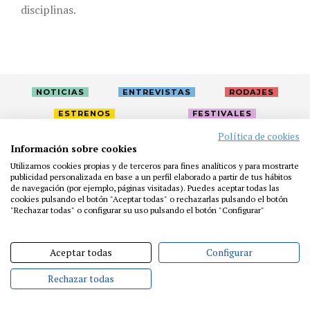
disciplinas.
NOTICIAS
ENTREVISTAS
RODAJES
ESTRENOS
FESTIVALES
Política de cookies
Información sobre cookies
LA ACADEMIA
ACTIVIDADES
CAFÉ
PREMIOS
Utilizamos cookies propias y de terceros para fines analíticos y para mostrarte
PRENSA
FUNDACIÓN
RESIDENCIAS
AYUDAS
publicidad personalizada en base a un perfil elaborado a partir de tus hábitos
de navegación (por ejemplo, páginas visitadas). Puedes aceptar todas las
BIBLIOTECA
PUBLICACIONES
CONTACTO
cookies pulsando el botón "Aceptar todas" o rechazarlas pulsando el botón
"Rechazar todas" o configurar su uso pulsando el botón "Configurar"
AVISO LEGAL
P. PRIVACIDAD
COOKIES
Aceptar todas
Configurar
Rechazar todas