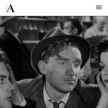
LA ACADEMIA
PREMIOS GOYA
FUNDACIÓN
CONTACTO
ACTIVIDADES
ACTUALIDAD
PROYECTOS
RESIDENCIAS
ÚNETE A LA ACADEMIA DE CINE
PRENSA
NEWSLETTER