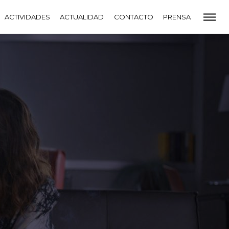
CADEMIA
ACTIVIDADES
PREMIOS GOYA
ACTUALIDAD
FUNDACIÓN
CONTACTO
CONTACTO
PRENSA
VIDADES
ACTUALIDAD
PROYECTOS
RESIDENCIAS
NETE A LA ACADEMIA DE CINE
PRENSA
NEWSLETTER