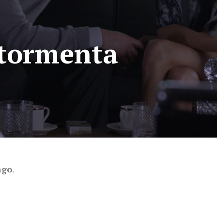
 tormenta
ago
.