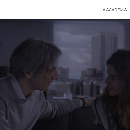
LA ACADEMIA
LA A
ACTI
Ú