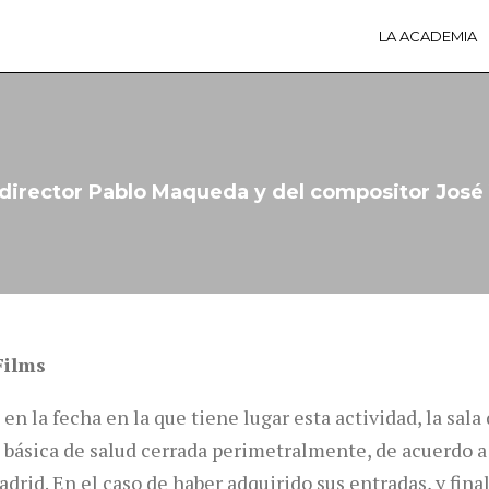
LA ACADEMIA
LA A
ACTI
Ú
 director Pablo Maqueda y del compositor José 
Films
en la fecha en la que tiene lugar esta actividad, la sa
 básica de salud cerrada perimetralmente, de acuerdo a 
rid. En el caso de haber adquirido sus entradas, y fina