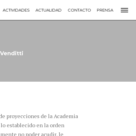
CADEMIA
ACTIVIDADES
PREMIOS GOYA
ACTUALIDAD
FUNDACIÓN
CONTACTO
CONTACTO
PRENSA
VIDADES
ACTUALIDAD
PROYECTOS
RESIDENCIAS
NETE A LA ACADEMIA DE CINE
PRENSA
NEWSLETTER
Venditti
la de proyecciones de la Academia
lo establecido en la orden
lmente no poder acudir, le